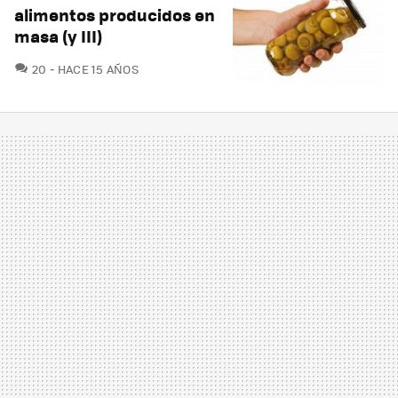
alimentos producidos en
masa (y III)
COMENTARIOS
20
HACE 15 AÑOS