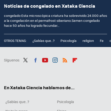
Noticias de congelado en Xataka Ciencia
congelado:Esta microscópica criatura ha sobrevivido 24.000 años
a la congelación en el permafrost siberiano.Semen congelado
hace 50 años ha logrado fecundar...
OTROS TEMAS:
¿Sabías que...?
Psicología
religion
Fe
Síguenos
Twit
Fac
You
Inst
RSS
Flip
ter
ebo
tub
agr
boa
ok
e
am
rd
En Xataka Ciencia hablamos de...
¿Sabías que...?
Psicología
No te lo creas
Física