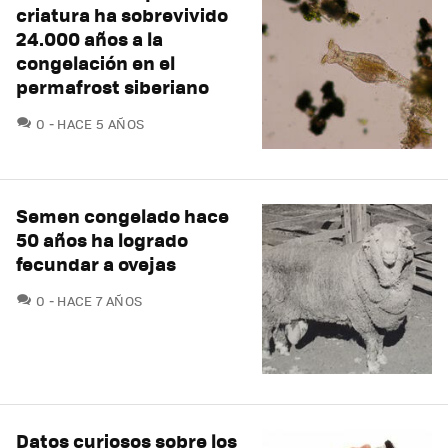
criatura ha sobrevivido
24.000 años a la
congelación en el
permafrost siberiano
COMENTARIOS
0
HACE 5 AÑOS
Semen congelado hace
50 años ha logrado
fecundar a ovejas
COMENTARIOS
0
HACE 7 AÑOS
Datos curiosos sobre los