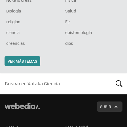
Biología
Salud
religion
Fe
ciencia
epistemología
creencias
dios
VER MÁS TEMAS
BUSCA
SUBIR
Xataka
Xataka Móvil