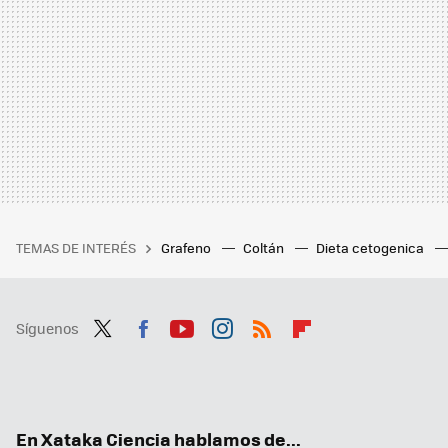
TEMAS DE INTERÉS
Grafeno
Coltán
Dieta cetogenica
Síguenos
Twit
Fac
You
Inst
RSS
Flip
ter
ebo
tub
agr
boa
ok
e
am
rd
En Xataka Ciencia hablamos de...