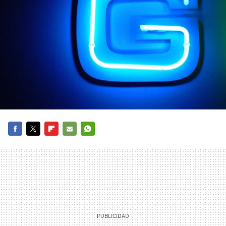
FACEBOOK
TWITTER
FLIPBOARD
E-
WHATSAPP
MAIL