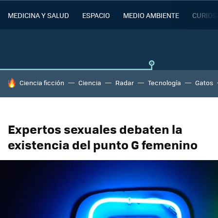
MEDICINA Y SALUD
ESPACIO
MEDIO AMBIENTE
CURIOS
HOY SE HABLA DE
Ciencia ficción
Ciencia
Radar
Tecnología
Gatos
Expertos sexuales debaten la
existencia del punto G femenino