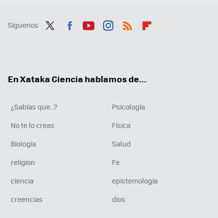
Síguenos
Twit
Fac
You
Inst
RSS
Flip
ter
ebo
tub
agr
boa
ok
e
am
rd
En Xataka Ciencia hablamos de...
¿Sabías que...?
Psicología
No te lo creas
Física
Biología
Salud
religion
Fe
ciencia
epistemología
creencias
dios