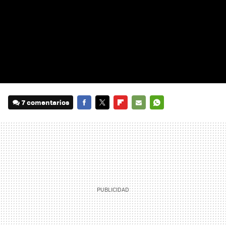
7 comentarios
FACEBOOK
TWITTER
FLIPBOARD
E-
WHATSAPP
MAIL