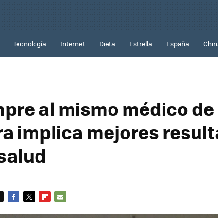
Tecnología
Internet
Dieta
Estrella
España
Chin
mpre al mismo médico de
a implica mejores resul
 salud
FACEBOOK
TWITTER
FLIPBOARD
E-