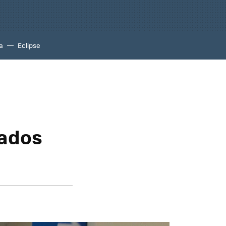
a
Eclipse
tados