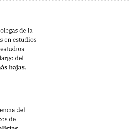
olegas de la
s en estudios
 estudios
largo del
más bajas
.
tencia del
cos de
listas,