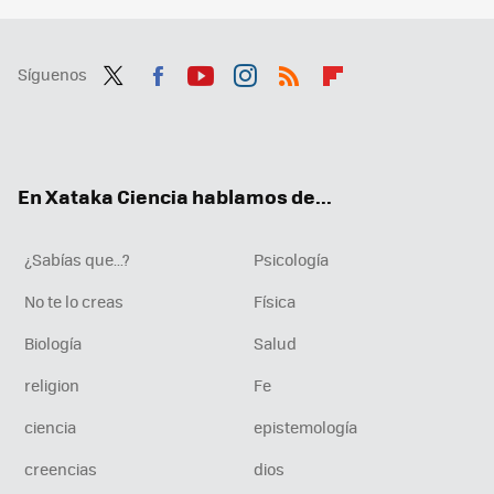
Síguenos
Twit
Fac
You
Inst
RSS
Flip
ter
ebo
tub
agr
boa
ok
e
am
rd
En Xataka Ciencia hablamos de...
¿Sabías que...?
Psicología
No te lo creas
Física
Biología
Salud
religion
Fe
ciencia
epistemología
creencias
dios