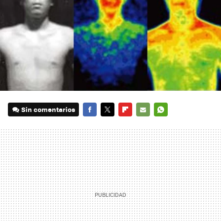
Sin comentarios
FACEBOOK
TWITTER
FLIPBOARD
E-
WHATSAPP
MAIL