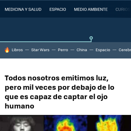
MEDICINA Y SALUD
ESPACIO
MEDIO AMBIENTE
CURIOS
HOY SE HABLA DE
Libros
Star Wars
Perro
China
Espacio
Cereb
Todos nosotros emitimos luz,
pero mil veces por debajo de lo
que es capaz de captar el ojo
humano