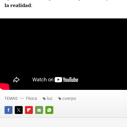
la realidad
:
TEMAS
Física
luz
cuerpo
FACEBOOK
TWITTER
FLIPBOARD
E-
WHATSAPP
MAIL