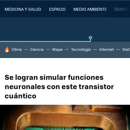
MEDICINA Y SALUD
ESPACIO
MEDIO AMBIENTE
CURIOS
HOY SE HABLA DE
Clima
Ciencia
Mapa
Tecnología
Internet
Die
Se logran simular funciones
neuronales con este transistor
cuántico