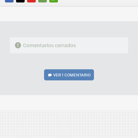
FACEBOOK
TWITTER
FLIPBOARD
E-
WHATSAPP
MAIL
Comentarios cerrados
VER
1 COMENTARIO