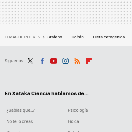
TEMAS DE INTERÉS
Grafeno
Coltán
Dieta cetogenica
Síguenos
Twit
Fac
You
Inst
RSS
Flip
ter
ebo
tub
agr
boa
ok
e
am
rd
En Xataka Ciencia hablamos de...
¿Sabías que...?
Psicología
No te lo creas
Física