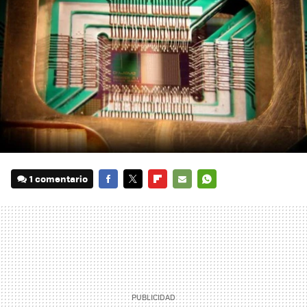
1 comentario
FACEBOOK
TWITTER
FLIPBOARD
E-
WHATSAPP
MAIL