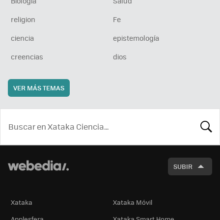
Biología
Salud
religion
Fe
ciencia
epistemología
creencias
dios
VER MÁS TEMAS
BUSCA
SUBIR
Xataka
Xataka Móvil
Applesfera
Xataka Smart Home