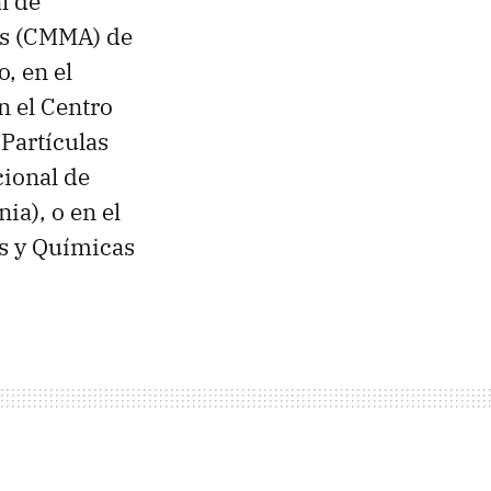
l de
les (CMMA) de
, en el
n el Centro
 Partículas
cional de
ia), o en el
as y Químicas