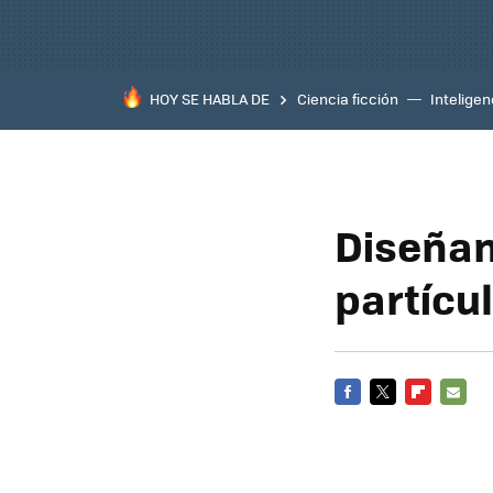
HOY SE HABLA DE
Ciencia ficción
Inteligenc
Diseñan
partícu
FACEBOOK
TWITTER
FLIPBOARD
E-
MAIL