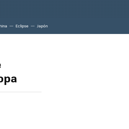
hina
Eclipse
Japón
e
ropa