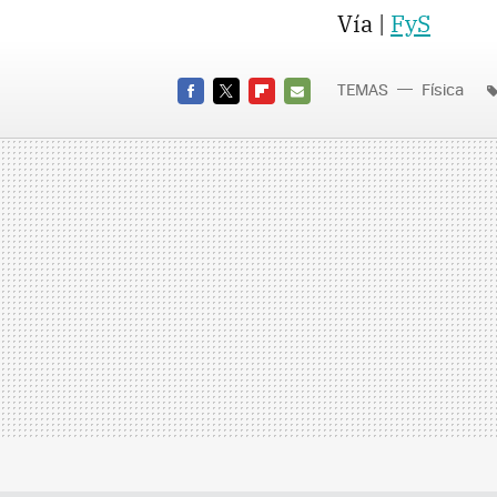
Vía |
FyS
TEMAS
Física
FACEBOOK
TWITTER
FLIPBOARD
E-
MAIL