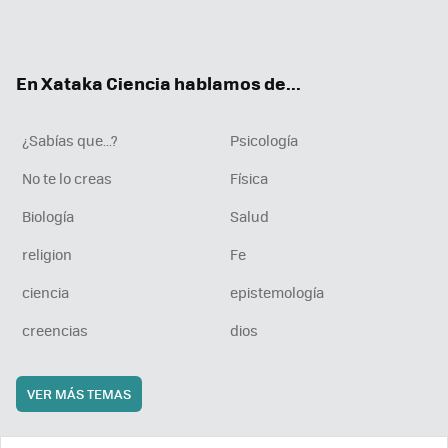
Twit
Fac
You
Inst
RSS
Flip
ter
ebo
tub
agr
boa
ok
e
am
rd
En Xataka Ciencia hablamos de...
¿Sabías que...?
Psicología
No te lo creas
Física
Biología
Salud
religion
Fe
ciencia
epistemología
creencias
dios
VER MÁS TEMAS