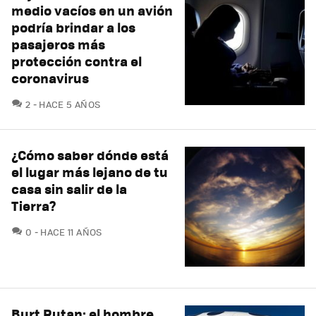
medio vacíos en un avión
podría brindar a los
pasajeros más
protección contra el
coronavirus
COMENTARIOS
2
HACE 5 AÑOS
¿Cómo saber dónde está
el lugar más lejano de tu
casa sin salir de la
Tierra?
COMENTARIOS
0
HACE 11 AÑOS
Burt Rutan: el hombre