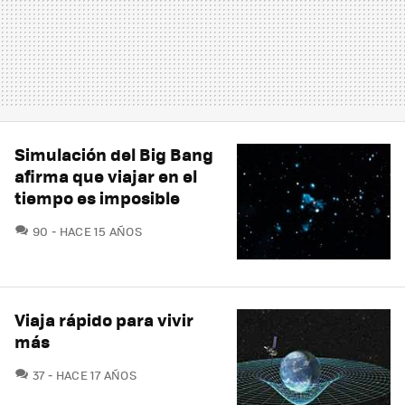
Simulación del Big Bang
afirma que viajar en el
tiempo es imposible
COMENTARIOS
90
HACE 15 AÑOS
Viaja rápido para vivir
más
COMENTARIOS
37
HACE 17 AÑOS