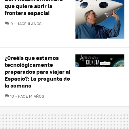
que quiere abrir la
frontera espacial
COMENTARIOS
0
HACE 11 AÑOS
¿Creéis que estamos
tecnológicamente
preparados para viajar al
Espacio?: La pregunta de
la semana
COMENTARIOS
10
HACE 14 AÑOS