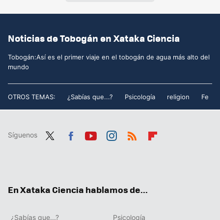
Noticias de Tobogán en Xataka Ciencia
Tobogán:Así es el primer viaje en el tobogán de agua más alto del
mundo
OTROS TEMAS:
¿Sabías que...?
Psicología
religion
Fe
Síguenos
Twit
Fac
You
Inst
RSS
Flip
ter
ebo
tub
agr
boa
ok
e
am
rd
En Xataka Ciencia hablamos de...
¿Sabías que...?
Psicología