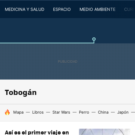
MEDICINA Y SALUD
ESPACIO
MEDIO AMBIENTE
CURI
Tobogán
HOY SE HABLA DE
Mapa
Libros
Star Wars
Perro
China
Japón
Así es el primer viaje en