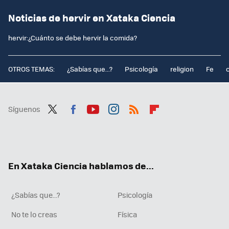
Noticias de hervir en Xataka Ciencia
hervir:¿Cuánto se debe hervir la comida?
OTROS TEMAS:
¿Sabías que...?
Psicología
religion
Fe
Síguenos
Twit
Fac
You
Inst
RSS
Flip
ter
ebo
tub
agr
boa
ok
e
am
rd
En Xataka Ciencia hablamos de...
¿Sabías que...?
Psicología
No te lo creas
Física