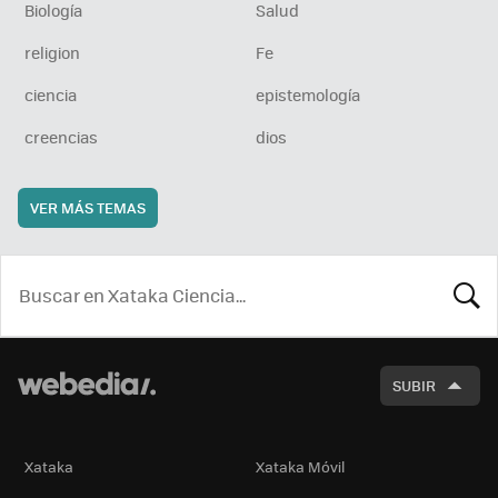
Biología
Salud
religion
Fe
ciencia
epistemología
creencias
dios
VER MÁS TEMAS
BUSCA
SUBIR
Xataka
Xataka Móvil