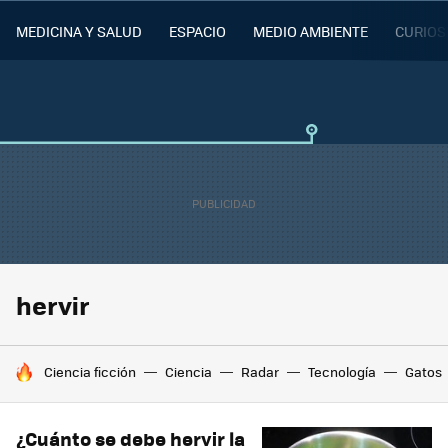
MEDICINA Y SALUD
ESPACIO
MEDIO AMBIENTE
CURIOS
hervir
HOY SE HABLA DE
Ciencia ficción
Ciencia
Radar
Tecnología
Gatos
¿Cuánto se debe hervir la