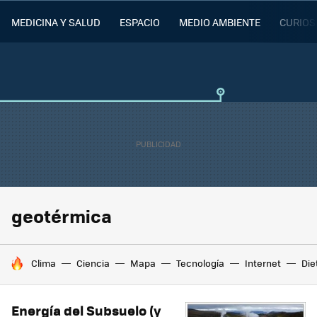
MEDICINA Y SALUD
ESPACIO
MEDIO AMBIENTE
CURIOS
geotérmica
HOY SE HABLA DE
Clima
Ciencia
Mapa
Tecnología
Internet
Die
Energía del Subsuelo (y