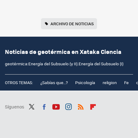
ARCHIVO DE NOTICIAS
Noticias de geotérmica en Xataka Ciencia
geotérmica:Energía del Subsuelo (y II).Energía del Subsuelo (I)
OTROS TEMAS:
¿Sabías que...?
Psicología
religion
Fe
Síguenos
Twit
Fac
You
Inst
RSS
Flip
ter
ebo
tub
agr
boa
ok
e
am
rd