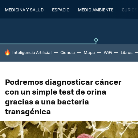
MEDICINA Y SALUD
ESPACIO
MEDIO AMBIENTE
CURIOS
HOY SE HABLA DE
Inteligencia Artificial
Ciencia
Mapa
WiFi
Libros
Podremos diagnosticar cáncer
con un simple test de orina
gracias a una bacteria
transgénica