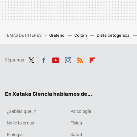
TEMAS DE INTERÉS
Grafeno
Coltán
Dieta cetogenica
Síguenos
Twit
Fac
You
Inst
RSS
Flip
ter
ebo
tub
agr
boa
ok
e
am
rd
En Xataka Ciencia hablamos de...
¿Sabías que...?
Psicología
No te lo creas
Física
Biología
Salud