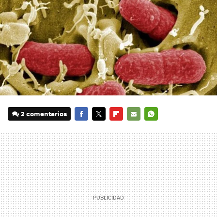
2 comentarios
FACEBOOK
TWITTER
FLIPBOARD
E-
WHATSAPP
MAIL