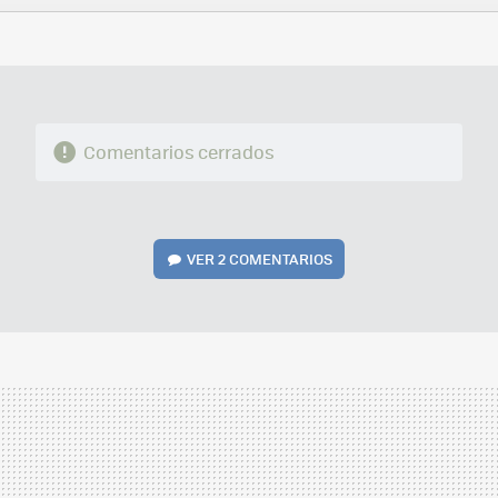
FACEBOOK
TWITTER
FLIPBOARD
E-
WHATSAPP
MAIL
Comentarios cerrados
VER
2 COMENTARIOS