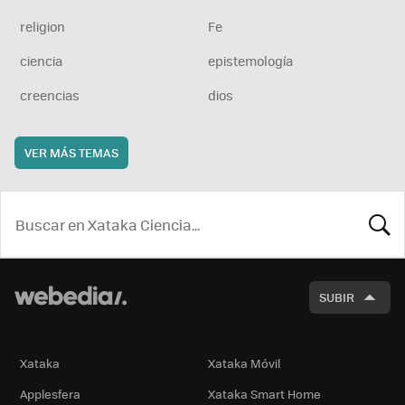
religion
Fe
ciencia
epistemología
creencias
dios
VER MÁS TEMAS
BUSCA
SUBIR
Xataka
Xataka Móvil
Applesfera
Xataka Smart Home