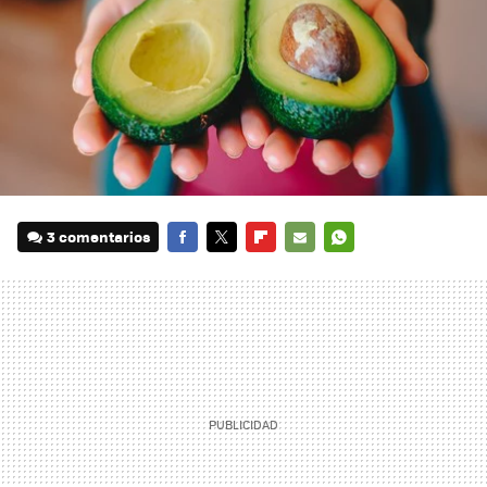
3 comentarios
FACEBOOK
TWITTER
FLIPBOARD
E-
WHATSAPP
MAIL