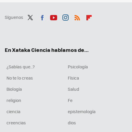
Síguenos
Twit
Fac
You
Inst
RSS
Flip
ter
ebo
tub
agr
boa
ok
e
am
rd
En Xataka Ciencia hablamos de...
¿Sabías que...?
Psicología
No te lo creas
Física
Biología
Salud
religion
Fe
ciencia
epistemología
creencias
dios