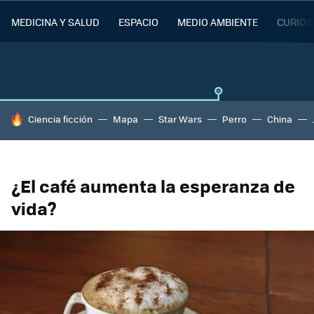
MEDICINA Y SALUD
ESPACIO
MEDIO AMBIENTE
CURIOS
HOY SE HABLA DE
Ciencia ficción
Mapa
Star Wars
Perro
China
¿El café aumenta la esperanza de
vida?