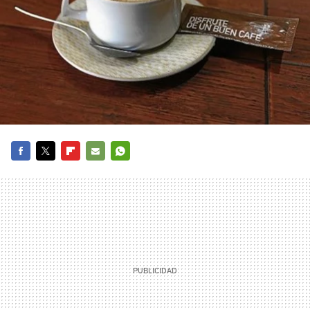
FACEBOOK
TWITTER
FLIPBOARD
E-
WHATSAPP
MAIL