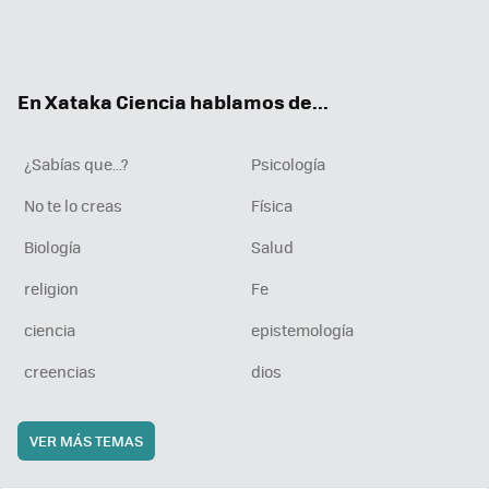
Twit
Fac
You
Inst
RSS
Flip
ter
ebo
tub
agr
boa
ok
e
am
rd
En Xataka Ciencia hablamos de...
¿Sabías que...?
Psicología
No te lo creas
Física
Biología
Salud
religion
Fe
ciencia
epistemología
creencias
dios
VER MÁS TEMAS