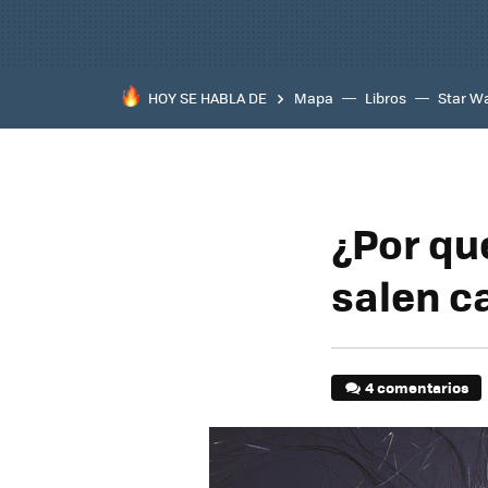
HOY SE HABLA DE
Mapa
Libros
Star W
¿Por qué
salen c
4 comentarios