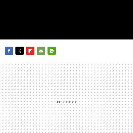
FACEBOOK
TWITTER
FLIPBOARD
E-
WHATSAPP
MAIL