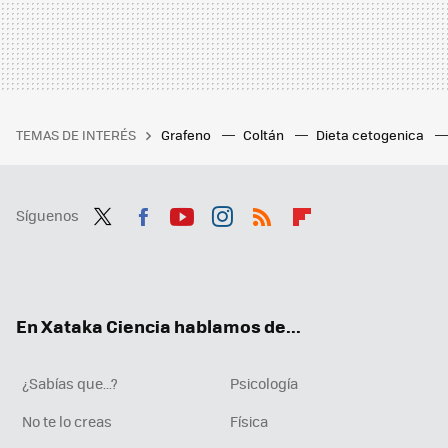
TEMAS DE INTERÉS
Grafeno
Coltán
Dieta cetogenica
Síguenos
Twit
Fac
You
Inst
RSS
Flip
ter
ebo
tub
agr
boa
ok
e
am
rd
En Xataka Ciencia hablamos de...
¿Sabías que...?
Psicología
No te lo creas
Física