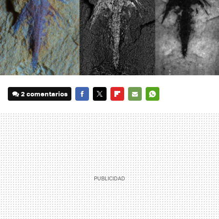
2 comentarios
FACEBOOK
TWITTER
FLIPBOARD
E-
WHATSAPP
MAIL