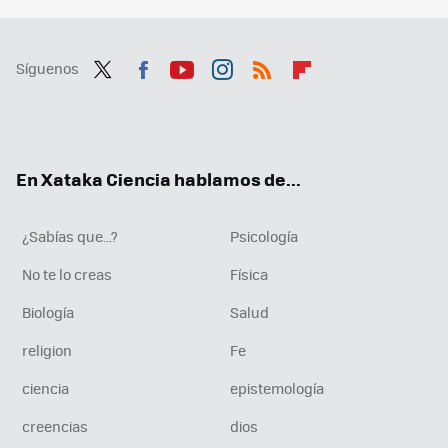
Síguenos
Twit
Fac
You
Inst
RSS
Flip
ter
ebo
tub
agr
boa
ok
e
am
rd
En Xataka Ciencia hablamos de...
¿Sabías que...?
Psicología
No te lo creas
Física
Biología
Salud
religion
Fe
ciencia
epistemología
creencias
dios