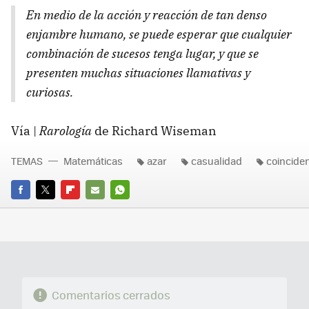
En medio de la acción y reacción de tan denso
enjambre humano, se puede esperar que cualquier
combinación de sucesos tenga lugar, y que se
presenten muchas situaciones llamativas y
curiosas.
Vía |
Rarología
de Richard Wiseman
TEMAS
Matemáticas
azar
casualidad
coincide
FACEBOOK
TWITTER
FLIPBOARD
E-
WHATSAPP
MAIL
Comentarios cerrados