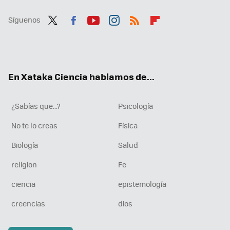
Síguenos
Twit
Fac
You
Inst
RSS
Flip
ter
ebo
tub
agr
boa
ok
e
am
rd
En Xataka Ciencia hablamos de...
¿Sabías que...?
Psicología
No te lo creas
Física
Biología
Salud
religion
Fe
ciencia
epistemología
creencias
dios