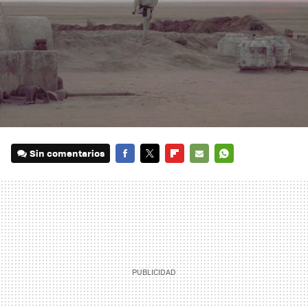
Sin comentarios
FACEBOOK
TWITTER
FLIPBOARD
E-
WHATSAPP
MAIL