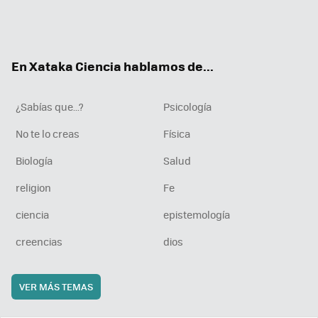
Twit
Fac
You
Inst
RSS
Flip
ter
ebo
tub
agr
boa
ok
e
am
rd
En Xataka Ciencia hablamos de...
¿Sabías que...?
Psicología
No te lo creas
Física
Biología
Salud
religion
Fe
ciencia
epistemología
creencias
dios
VER MÁS TEMAS