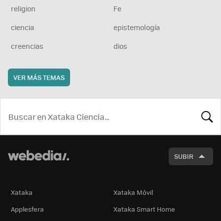
religion
Fe
ciencia
epistemología
creencias
dios
VER MÁS TEMAS
BUSCA
SUBIR
Xataka
Xataka Móvil
Applesfera
Xataka Smart Home