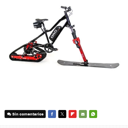
Sin comentarios
FACEBOOK
TWITTER
FLIPBOARD
E-
WHATSAPP