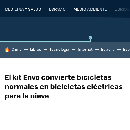
MEDICINA Y SALUD
ESPACIO
MEDIO AMBIENTE
CURIOS
HOY SE HABLA DE
Clima
Libros
Tecnología
Internet
Estrella
Esp
El kit Envo convierte bicicletas
normales en bicicletas eléctricas
para la nieve