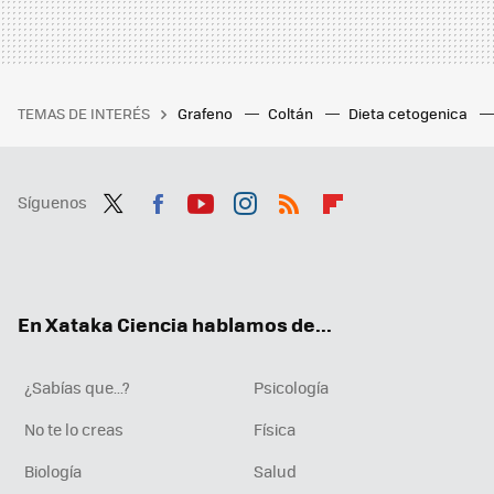
TEMAS DE INTERÉS
Grafeno
Coltán
Dieta cetogenica
Síguenos
Twit
Fac
You
Inst
RSS
Flip
ter
ebo
tub
agr
boa
ok
e
am
rd
En Xataka Ciencia hablamos de...
¿Sabías que...?
Psicología
No te lo creas
Física
Biología
Salud