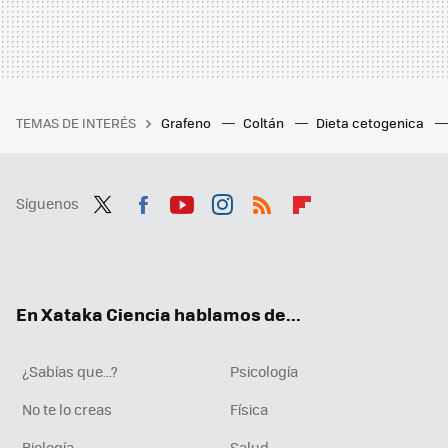
TEMAS DE INTERÉS
Grafeno
Coltán
Dieta cetogenica
Síguenos
Twit
Fac
You
Inst
RSS
Flip
ter
ebo
tub
agr
boa
ok
e
am
rd
En Xataka Ciencia hablamos de...
¿Sabías que...?
Psicología
No te lo creas
Física
Biología
Salud