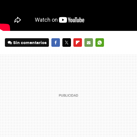
Sin comentarios
FACEBOOK
TWITTER
FLIPBOARD
E-
WHATSAPP
MAIL