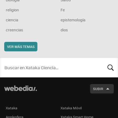
religion
Fe
ciencia
epistemología
creencias
dios
VER MÁS TEMAS
BUSCA
SUBIR
Xataka
Xataka Móvil
Applesfera
Xataka Smart Home