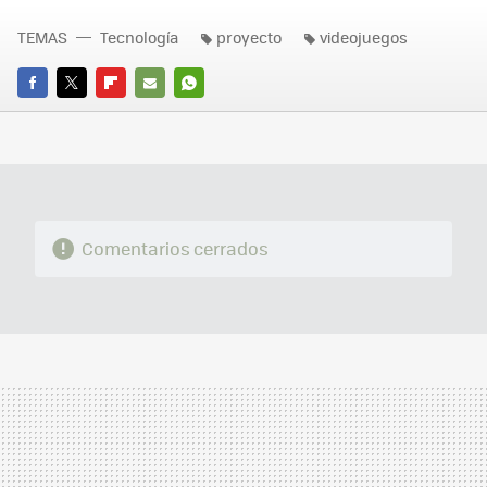
TEMAS
Tecnología
proyecto
videojuegos
FACEBOOK
TWITTER
FLIPBOARD
E-
WHATSAPP
MAIL
Comentarios cerrados