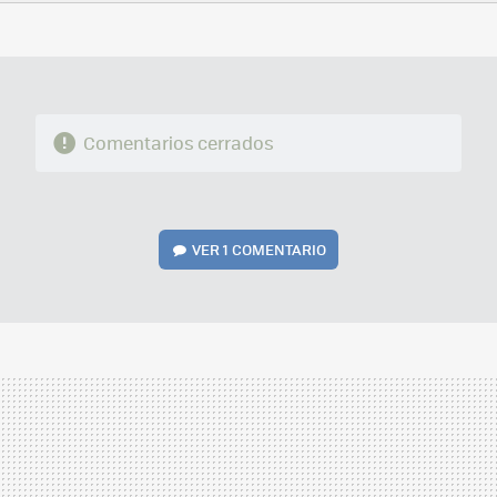
FACEBOOK
TWITTER
FLIPBOARD
E-
WHATSAPP
MAIL
Comentarios cerrados
VER
1 COMENTARIO