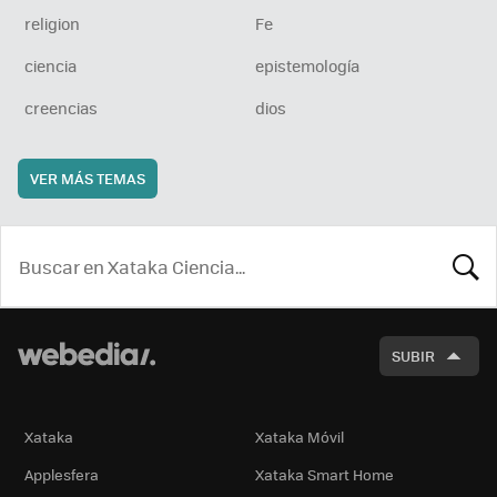
religion
Fe
ciencia
epistemología
creencias
dios
VER MÁS TEMAS
BUSCA
SUBIR
Xataka
Xataka Móvil
Applesfera
Xataka Smart Home