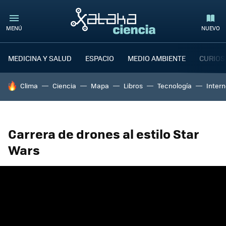
MENÚ
NUEVO
MEDICINA Y SALUD
ESPACIO
MEDIO AMBIENTE
CURIOS
HOY SE HABLA DE
Clima
Ciencia
Mapa
Libros
Tecnología
Intern
Carrera de drones al estilo Star
Wars