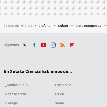
TEMAS DE INTERÉS
Grafeno
Coltán
Dieta cetogenica
Síguenos
Twit
Fac
You
Inst
RSS
Flip
ter
ebo
tub
agr
boa
ok
e
am
rd
En Xataka Ciencia hablamos de...
¿Sabías que...?
Psicología
No te lo creas
Física
Biología
Salud