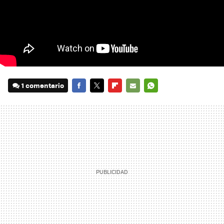
1 comentario
FACEBOOK
TWITTER
FLIPBOARD
E-
WHATSAPP
MAIL