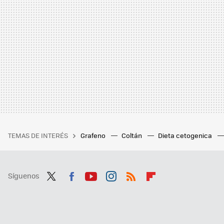
TEMAS DE INTERÉS
Grafeno
Coltán
Dieta cetogenica
Síguenos
Twit
Fac
You
Inst
RSS
Flip
ter
ebo
tub
agr
boa
ok
e
am
rd