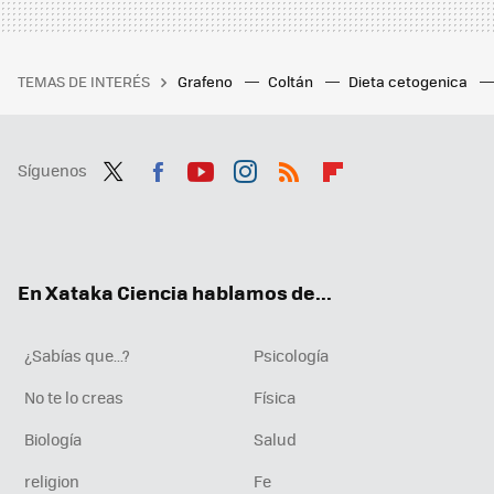
TEMAS DE INTERÉS
Grafeno
Coltán
Dieta cetogenica
Síguenos
Twit
Fac
You
Inst
RSS
Flip
ter
ebo
tub
agr
boa
ok
e
am
rd
En Xataka Ciencia hablamos de...
¿Sabías que...?
Psicología
No te lo creas
Física
Biología
Salud
religion
Fe