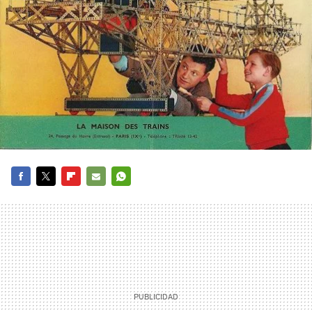
FACEBOOK
TWITTER
FLIPBOARD
E-
WHATSAPP
MAIL