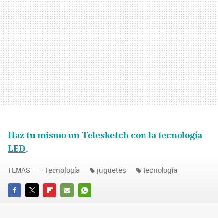
Haz tu mismo un Telesketch con la tecnología
LED
.
TEMAS
Tecnología
juguetes
tecnología
FACEBOOK
TWITTER
FLIPBOARD
E-
WHATSAPP
MAIL