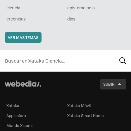
ciencia
epistemología
creencias
dios
VER MÁS TEMAS
BUSCA
SUBIR
Xataka
Xataka Móvil
Applesfera
Xataka Smart Home
Mundo Xiaomi