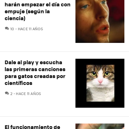
harán empezar el día con
empuje (según la
ciencia)
COMENTARIOS
10
HACE 11 AÑOS
Dale al play y escucha
las primeras canciones
para gatos creadas por
científicos
COMENTARIOS
2
HACE 11 AÑOS
El funcionamiento de