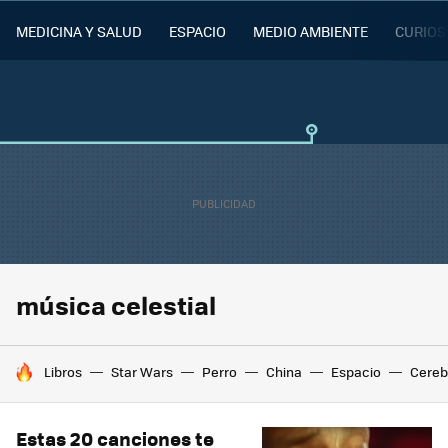
MEDICINA Y SALUD
ESPACIO
MEDIO AMBIENTE
CURIOS
música celestial
HOY SE HABLA DE
Libros
Star Wars
Perro
China
Espacio
Cereb
Estas 20 canciones te