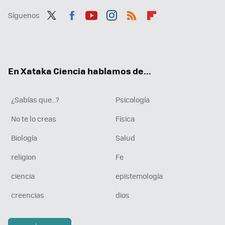
Síguenos
Twit
Fac
You
Inst
RSS
Flip
ter
ebo
tub
agr
boa
ok
e
am
rd
En Xataka Ciencia hablamos de...
¿Sabías que...?
Psicología
No te lo creas
Física
Biología
Salud
religion
Fe
ciencia
epistemología
creencias
dios