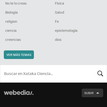
No te lo creas
Física
Biología
Salud
religion
Fe
ciencia
epistemología
creencias
dios
VER MÁS TEMAS
BUSCA
SUBIR