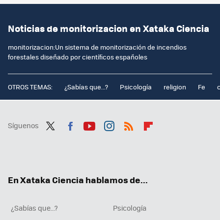
Noticias de monitorizacion en Xataka Ciencia
monitorizacion:Un sistema de monitorización de incendios
forestales diseñado por científicos españoles
OTROS TEMAS:
¿Sabías que...?
Psicología
religion
Fe
Síguenos
Twit
Fac
You
Inst
RSS
Flip
ter
ebo
tub
agr
boa
ok
e
am
rd
En Xataka Ciencia hablamos de...
¿Sabías que...?
Psicología