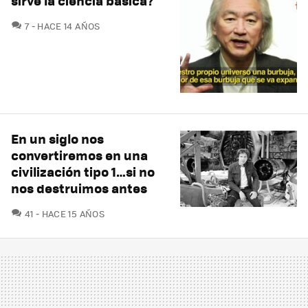
sirve la ciencia básica?
COMENTARIOS
7
HACE 14 AÑOS
En un siglo nos
convertiremos en una
civilización tipo 1…si no
nos destruimos antes
COMENTARIOS
41
HACE 15 AÑOS