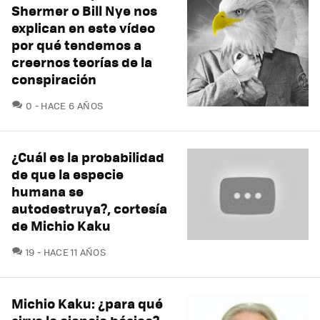
Shermer o Bill Nye nos
explican en este vídeo
por qué tendemos a
creernos teorías de la
conspiración
COMENTARIOS
0
HACE 6 AÑOS
¿Cuál es la probabilidad
de que la especie
humana se
autodestruya?, cortesía
de Michio Kaku
COMENTARIOS
19
HACE 11 AÑOS
Michio Kaku: ¿para qué