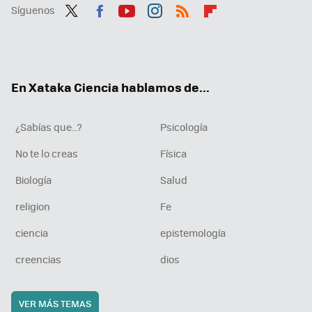
Síguenos
Twit
Fac
You
Inst
RSS
Flip
ter
ebo
tub
agr
boa
ok
e
am
rd
En Xataka Ciencia hablamos de...
¿Sabías que...?
Psicología
No te lo creas
Física
Biología
Salud
religion
Fe
ciencia
epistemología
creencias
dios
VER MÁS TEMAS