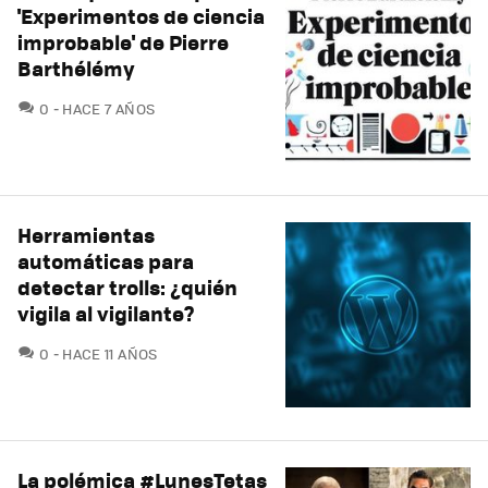
'Experimentos de ciencia
improbable' de Pierre
Barthélémy
COMENTARIOS
0
HACE 7 AÑOS
Herramientas
automáticas para
detectar trolls: ¿quién
vigila al vigilante?
COMENTARIOS
0
HACE 11 AÑOS
La polémica #LunesTetas