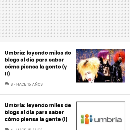
Umbria: leyendo miles de
blogs al día para saber
cómo piensa la gente (y
II)
COMENTARIOS
8
HACE 15 AÑOS
Umbria: leyendo miles de
blogs al día para saber
cómo piensa la gente (I)
COMENTARIOS
4
HACE 15 AÑOS