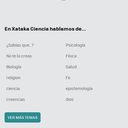
Twit
Fac
You
Inst
RSS
Flip
ter
ebo
tub
agr
boa
ok
e
am
rd
En Xataka Ciencia hablamos de...
¿Sabías que...?
Psicología
No te lo creas
Física
Biología
Salud
religion
Fe
ciencia
epistemología
creencias
dios
VER MÁS TEMAS