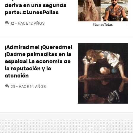
deriva en una segunda
parte: #LunesPollas
COMENTARIOS
12
HACE 12 AÑOS
¡Admiradme! ¡Queredme!
¡Dadme palmaditas en la
espalda! La economía de
la reputación y la
atención
COMENTARIOS
23
HACE 14 AÑOS