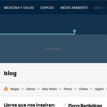
MEDICINA Y SALUD
ESPACIO
MEDIO AMBIENTE
CURIOS
blog
HOY SE HABLA DE
Mapa
Libros
Star Wars
Perro
China
Japón
Libros que nos inspiran: