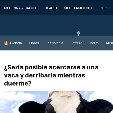
MEDICINA Y SALUD
ESPACIO
MEDIO AMBIENTE
CURIOS
HOY SE HABLA DE
Ciencia
Libros
Tecnología
Estrella
Perro
Rusi
¿Sería posible acercarse a una
vaca y derribarla mientras
duerme?