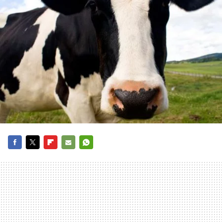
FACEBOOK
TWITTER
FLIPBOARD
E-
WHATSAPP
MAIL