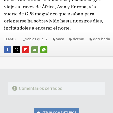
viajes a través de África, Asia y Europa, y la
suerte de
GPS
magnético que usaban para
orientarse ha sobrevivido hasta nuestros días,
incitándoles a encarar el norte.
TEMAS
¿Sabías que...?
vaca
dormir
derribarla
FACEBOOK
TWITTER
FLIPBOARD
E-
WHATSAPP
MAIL
Comentarios cerrados
VER
18 COMENTARIOS