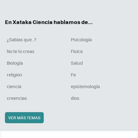
ter
ebo
tub
agr
boa
ok
e
am
rd
En Xataka Ciencia hablamos de...
¿Sabías que...?
Psicología
No te lo creas
Física
Biología
Salud
religion
Fe
ciencia
epistemología
creencias
dios
VER MÁS TEMAS