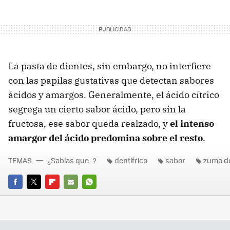
La pasta de dientes, sin embargo, no interfiere
con las papilas gustativas que detectan sabores
ácidos y amargos. Generalmente, el ácido cítrico
segrega un cierto sabor ácido, pero sin la
fructosa, ese sabor queda realzado, y
el intenso
amargor del ácido predomina sobre el resto
.
TEMAS
¿Sabías que...?
dentífrico
sabor
zumo d
FACEBOOK
TWITTER
FLIPBOARD
E-
WHATSAPP
MAIL