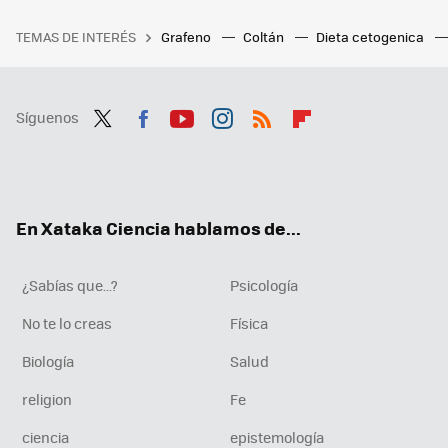
TEMAS DE INTERÉS
Grafeno
Coltán
Dieta cetogenica
Síguenos
Twit
Fac
You
Inst
RSS
Flip
ter
ebo
tub
agr
boa
ok
e
am
rd
En Xataka Ciencia hablamos de...
¿Sabías que...?
Psicología
No te lo creas
Física
Biología
Salud
religion
Fe
ciencia
epistemología