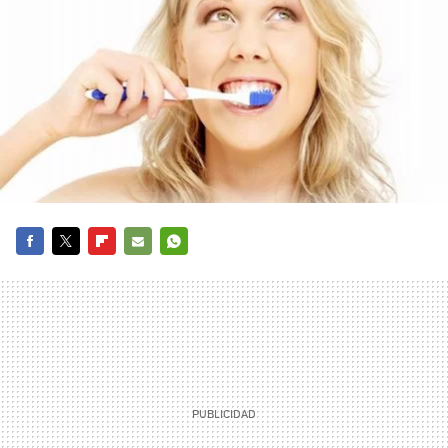
FACEBOOK
TWITTER
FLIPBOARD
E-
WHATSAPP
MAIL