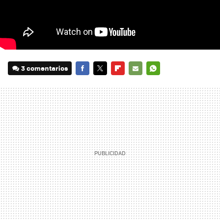
3 comentarios
FACEBOOK
TWITTER
FLIPBOARD
E-
WHATSAPP
MAIL