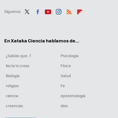
Síguenos
Twit
Fac
You
Inst
RSS
Flip
ter
ebo
tub
agr
boa
ok
e
am
rd
En Xataka Ciencia hablamos de...
¿Sabías que...?
Psicología
No te lo creas
Física
Biología
Salud
religion
Fe
ciencia
epistemología
creencias
dios