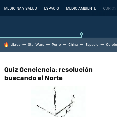
MEDICINA Y SALUD
ESPACIO
MEDIO AMBIENTE
CURIOS
HOY SE HABLA DE
Libros
Star Wars
Perro
China
Espacio
Cereb
Quiz Genciencia: resolución
buscando el Norte