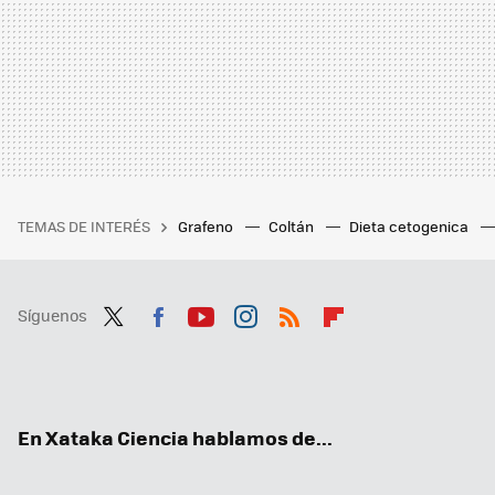
TEMAS DE INTERÉS
Grafeno
Coltán
Dieta cetogenica
Síguenos
Twit
Fac
You
Inst
RSS
Flip
ter
ebo
tub
agr
boa
ok
e
am
rd
En Xataka Ciencia hablamos de...