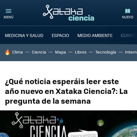
MENÚ
NUEVO
MEDICINA Y SALUD
ESPACIO
MEDIO AMBIENTE
CURIOS
HOY SE HABLA DE
Clima
Ciencia
Mapa
Libros
Tecnología
Intern
¿Qué noticia esperáis leer este
año nuevo en Xataka Ciencia?: La
pregunta de la semana