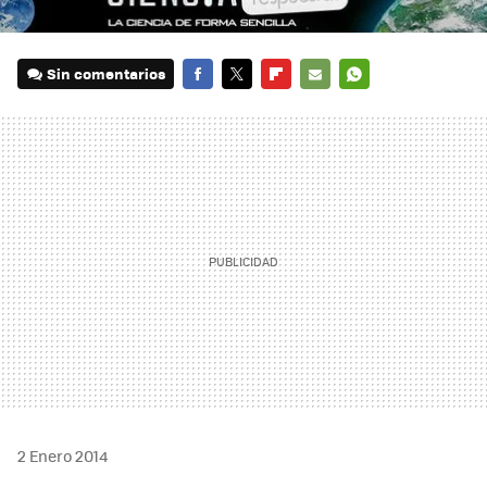
Sin comentarios
FACEBOOK
TWITTER
FLIPBOARD
E-
WHATSAPP
MAIL
2 Enero 2014