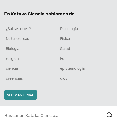
ter
ebo
tub
agr
boa
ok
e
am
rd
En Xataka Ciencia hablamos de...
¿Sabías que...?
Psicología
No te lo creas
Física
Biología
Salud
religion
Fe
ciencia
epistemología
creencias
dios
VER MÁS TEMAS