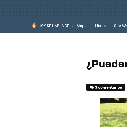
HOY SE HABLA DE
Mapa
Libros
Star W
¿Pueden
3 comentarios