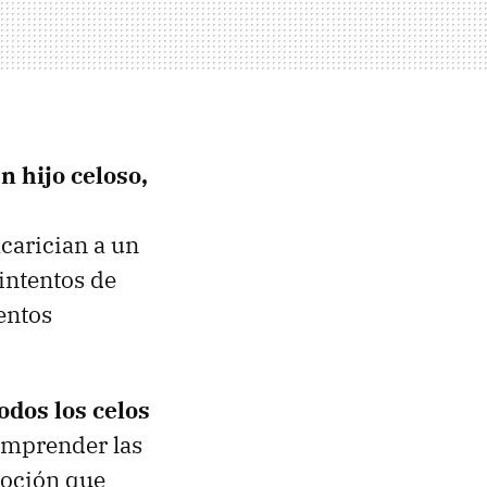
n hijo celoso,
carician a un
intentos de
entos
odos los celos
mprender las
moción que