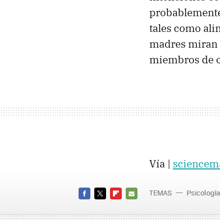
probablemente
tales como ali
madres miran c
miembros de ot
Vía |
sciencem
TEMAS
Psicología
FACEBOOK
TWITTER
FLIPBOARD
E-
MAIL