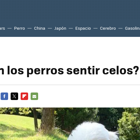
ars
Perro
China
Japón
Espacio
Cerebro
Gasolin
 los perros sentir celos?
FACEBOOK
TWITTER
FLIPBOARD
E-
MAIL