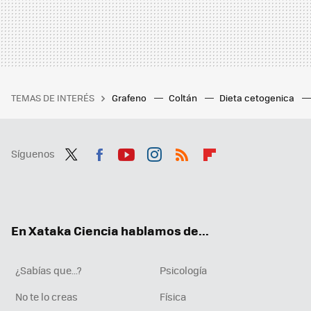
TEMAS DE INTERÉS
Grafeno
Coltán
Dieta cetogenica
Síguenos
Twit
Fac
You
Inst
RSS
Flip
ter
ebo
tub
agr
boa
ok
e
am
rd
En Xataka Ciencia hablamos de...
¿Sabías que...?
Psicología
No te lo creas
Física