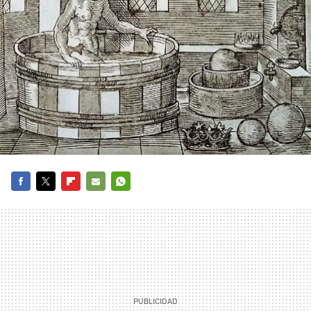
FACEBOOK
TWITTER
FLIPBOARD
E-
WHATSAPP
MAIL