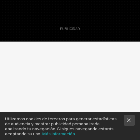
21 Noviembre 2012
Sergio Parra
Editor
Utilizamos cookies de terceros para generar estadísticas
de audiencia y mostrar publicidad personalizada
analizando tu navegación. Si sigues navegando estarás
aceptando su uso.
Más información
Un nuevo video capturado por
Adrien