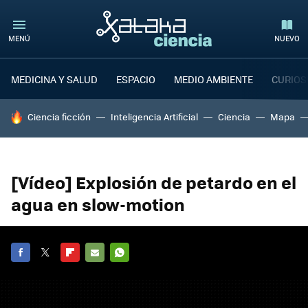
MENÚ
NUEVO
MEDICINA Y SALUD
ESPACIO
MEDIO AMBIENTE
CURIOS
HOY SE HABLA DE
Ciencia ficción
Inteligencia Artificial
Ciencia
Mapa
[Vídeo] Explosión de petardo en el
agua en slow-motion
FACEBOOK
TWITTER
FLIPBOARD
E-
WHATSAPP
MAIL