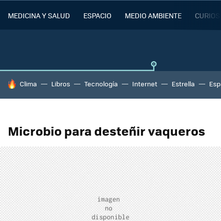
MEDICINA Y SALUD
ESPACIO
MEDIO AMBIENTE
CURIOS
HOY SE HABLA DE
Clima
Libros
Tecnología
Internet
Estrella
Esp
Microbio para desteñir vaqueros