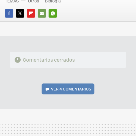
TEMAS
Otros
Biología
FACEBOOK
TWITTER
FLIPBOARD
E-
WHATSAPP
MAIL
Comentarios cerrados
VER
4 COMENTARIOS