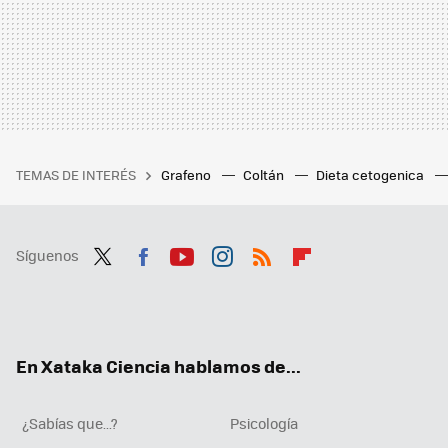
TEMAS DE INTERÉS
Grafeno
Coltán
Dieta cetogenica
Síguenos
Twit
Fac
You
Inst
RSS
Flip
ter
ebo
tub
agr
boa
ok
e
am
rd
En Xataka Ciencia hablamos de...
¿Sabías que...?
Psicología