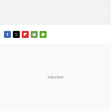
FACEBOOK
TWITTER
FLIPBOARD
E-
WHATSAPP
MAIL