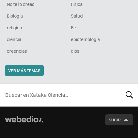
No te lo creas
Física
Biología
Salud
religion
Fe
ciencia
epistemología
creencias
dios
VER MÁS TEMAS
BUSCA
SUBIR