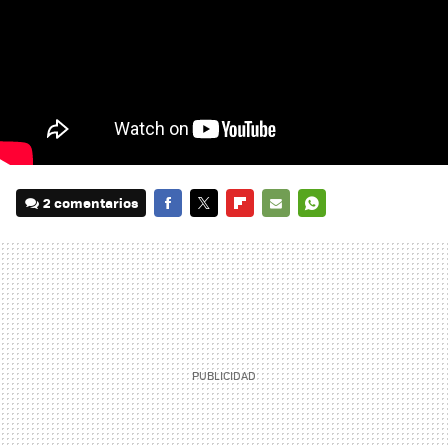
2 comentarios
FACEBOOK
TWITTER
FLIPBOARD
E-
WHATSAPP
MAIL