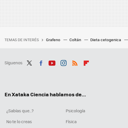
TEMAS DE INTERÉS
Grafeno
Coltán
Dieta cetogenica
Síguenos
Twit
Fac
You
Inst
RSS
Flip
ter
ebo
tub
agr
boa
ok
e
am
rd
En Xataka Ciencia hablamos de...
¿Sabías que...?
Psicología
No te lo creas
Física