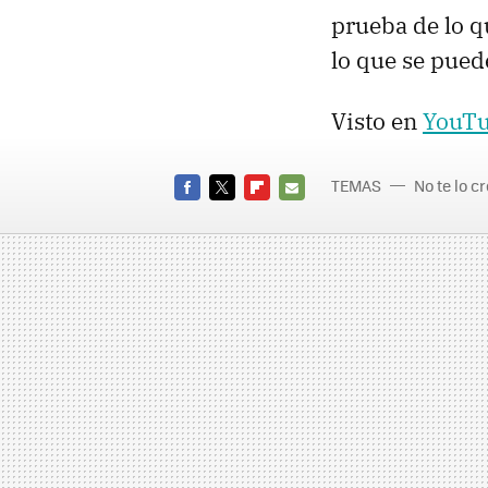
prueba de lo q
lo que se pued
Visto en
YouT
TEMAS
No te lo c
FACEBOOK
TWITTER
FLIPBOARD
E-
MAIL