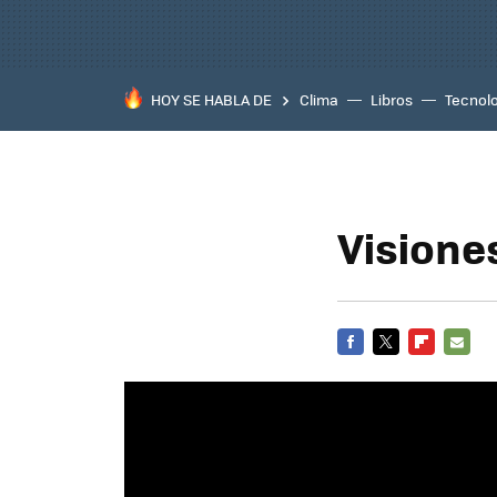
HOY SE HABLA DE
Clima
Libros
Tecnol
Visione
FACEBOOK
TWITTER
FLIPBOARD
E-
MAIL