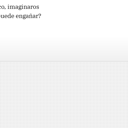
co, imaginaros
 puede engañar?