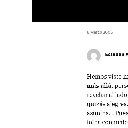
6 Marzo 2006
Esteban V
Hemos visto m
más allá
, pers
revelan al lad
quizás alegres
asuntos... Pue
fotos con mat