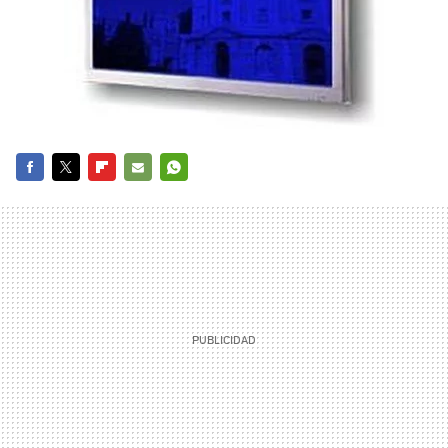
FACEBOOK
TWITTER
FLIPBOARD
E-
WHATSAPP
MAIL