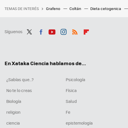
TEMAS DE INTERÉS
Grafeno
Coltán
Dieta cetogenica
Síguenos
Twit
Fac
You
Inst
RSS
Flip
ter
ebo
tub
agr
boa
ok
e
am
rd
En Xataka Ciencia hablamos de...
¿Sabías que...?
Psicología
No te lo creas
Física
Biología
Salud
religion
Fe
ciencia
epistemología