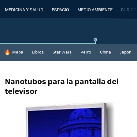
MEDICINA Y SALUD
ESPACIO
MEDIO AMBIENTE
CURIOS
HOY SE HABLA DE
Mapa
Libros
Star Wars
Perro
China
Japón
Nanotubos para la pantalla del
televisor