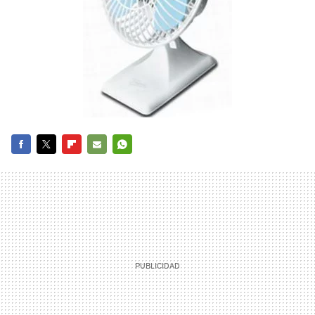
FACEBOOK
TWITTER
FLIPBOARD
E-
WHATSAPP
MAIL