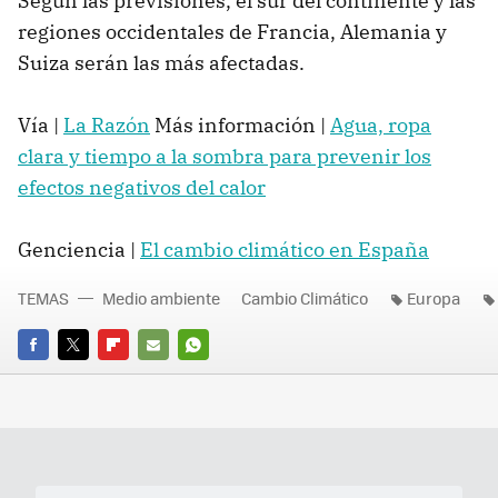
Según las previsiones, el sur del continente y las
regiones occidentales de Francia, Alemania y
Suiza serán las más afectadas.
Vía |
La Razón
Más información |
Agua, ropa
clara y tiempo a la sombra para prevenir los
efectos negativos del calor
Genciencia |
El cambio climático en España
TEMAS
Medio ambiente
Cambio Climático
Europa
FACEBOOK
TWITTER
FLIPBOARD
E-
WHATSAPP
MAIL