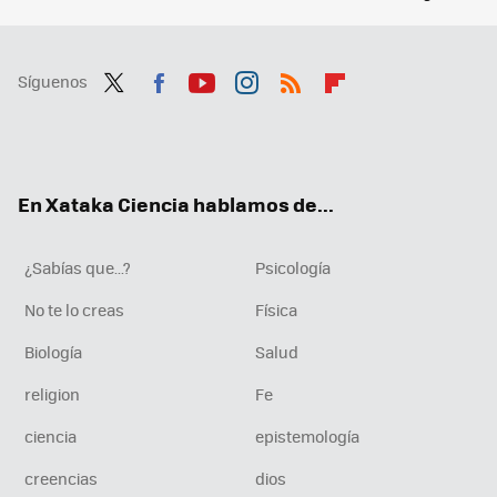
Síguenos
Twit
Fac
You
Inst
RSS
Flip
ter
ebo
tub
agr
boa
ok
e
am
rd
En Xataka Ciencia hablamos de...
¿Sabías que...?
Psicología
No te lo creas
Física
Biología
Salud
religion
Fe
ciencia
epistemología
creencias
dios