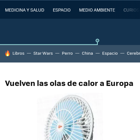
MEDICINA Y SALUD
ESPACIO
MEDIO AMBIENTE
CURIOS
HOY SE HABLA DE
Libros
Star Wars
Perro
China
Espacio
Cereb
Vuelven las olas de calor a Europa