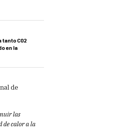
a tanto C02
do en la
onal de
nuir las
de calor a la