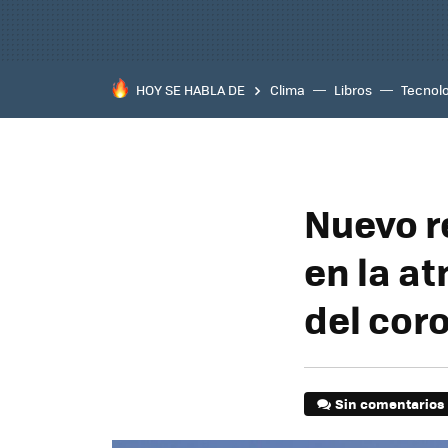
HOY SE HABLA DE
Clima
Libros
Tecnol
Nuevo r
en la a
del cor
Sin comentarios