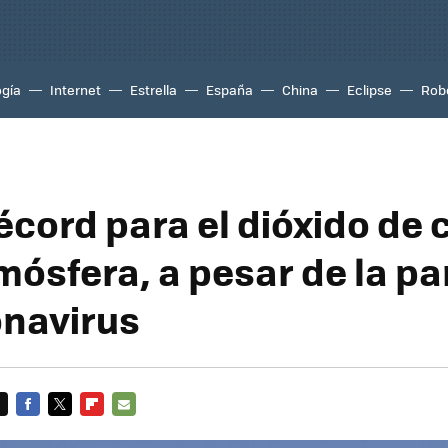
ogía
Internet
Estrella
España
China
Eclipse
Rob
écord para el dióxido de
tmósfera, a pesar de la 
onavirus
FACEBOOK
TWITTER
FLIPBOARD
E-