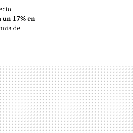
ecto
a un 17% en
emia de