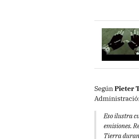
Según
Pieter 
Administració
Eso ilustra c
emisiones. R
Tierra dura