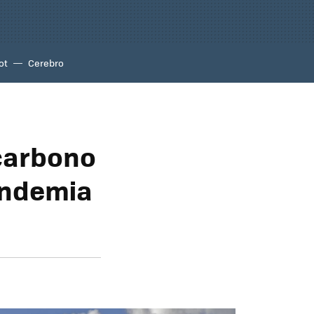
ot
Cerebro
 carbono
pandemia