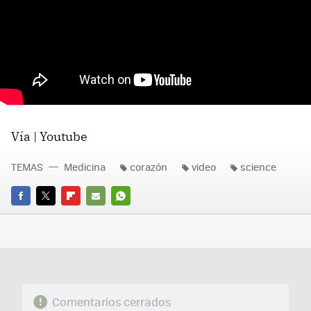
Vía | Youtube
TEMAS
Medicina
corazón
video
science
FACEBOOK
TWITTER
FLIPBOARD
E-
WHATSAPP
MAIL
Comentarios cerrados