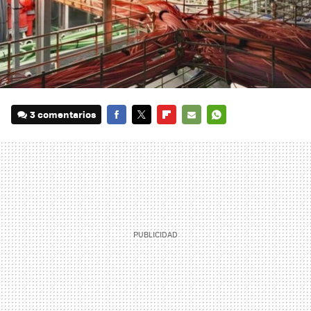
3 comentarios
FACEBOOK
TWITTER
FLIPBOARD
E-
WHATSAPP
MAIL