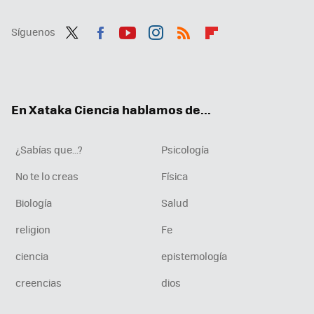
Síguenos
Twit
Fac
You
Inst
RSS
Flip
ter
ebo
tub
agr
boa
ok
e
am
rd
En Xataka Ciencia hablamos de...
¿Sabías que...?
Psicología
No te lo creas
Física
Biología
Salud
religion
Fe
ciencia
epistemología
creencias
dios