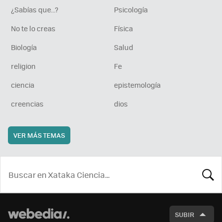
¿Sabías que...?
Psicología
No te lo creas
Física
Biología
Salud
religion
Fe
ciencia
epistemología
creencias
dios
VER MÁS TEMAS
BUSCA
SUBIR