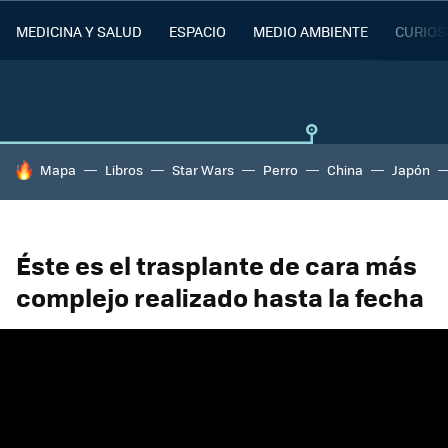
MEDICINA Y SALUD
ESPACIO
MEDIO AMBIENTE
CURIOS
HOY SE HABLA DE
Mapa
Libros
Star Wars
Perro
China
Japón
Éste es el trasplante de cara más
complejo realizado hasta la fecha