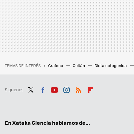
TEMAS DE INTERÉS
Grafeno
Coltán
Dieta cetogenica
Síguenos
Twit
Fac
You
Inst
RSS
Flip
ter
ebo
tub
agr
boa
ok
e
am
rd
En Xataka Ciencia hablamos de...