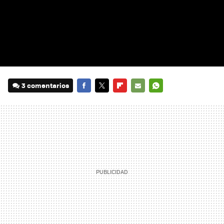
3 comentarios
FACEBOOK
TWITTER
FLIPBOARD
E-
WHATSAPP
MAIL