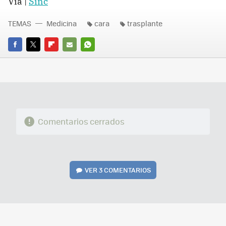
Vía |
Sinc
TEMAS
Medicina
cara
trasplante
FACEBOOK
TWITTER
FLIPBOARD
E-
WHATSAPP
MAIL
Comentarios cerrados
VER
3 COMENTARIOS