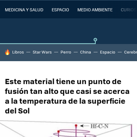
MEDICINA Y SALUD
ESPACIO
MEDIO AMBIENTE
CURIOS
HOY SE HABLA DE
Libros
Star Wars
Perro
China
Espacio
Cereb
Este material tiene un punto de
fusión tan alto que casi se acerca
a la temperatura de la superficie
del Sol