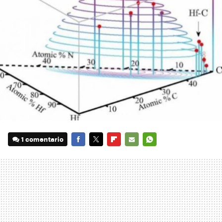
1 comentario
FACEBOOK
TWITTER
FLIPBOARD
E-
WHATSAPP
MAIL