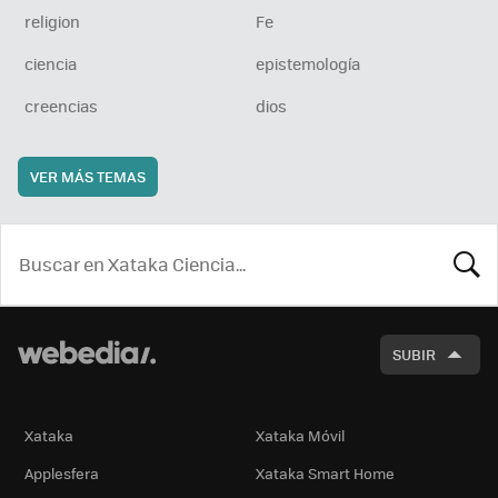
religion
Fe
ciencia
epistemología
creencias
dios
VER MÁS TEMAS
BUSCA
SUBIR
Xataka
Xataka Móvil
Applesfera
Xataka Smart Home