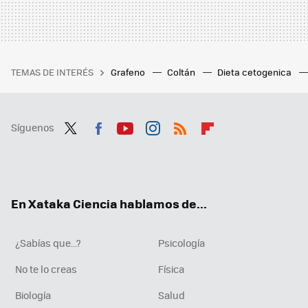
TEMAS DE INTERÉS
Grafeno
Coltán
Dieta cetogenica
Síguenos
Twit
Fac
You
Inst
RSS
Flip
ter
ebo
tub
agr
boa
ok
e
am
rd
En Xataka Ciencia hablamos de...
¿Sabías que...?
Psicología
No te lo creas
Física
Biología
Salud