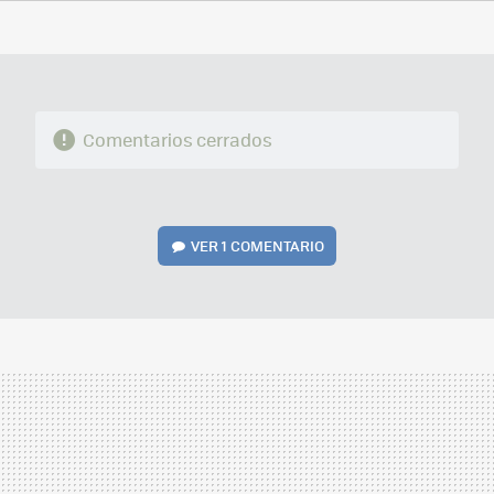
FACEBOOK
TWITTER
FLIPBOARD
E-
WHATSAPP
MAIL
Comentarios cerrados
VER
1 COMENTARIO