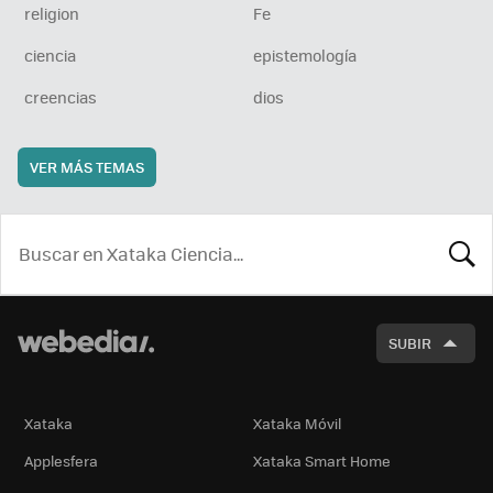
religion
Fe
ciencia
epistemología
creencias
dios
VER MÁS TEMAS
BUSCA
SUBIR
Xataka
Xataka Móvil
Applesfera
Xataka Smart Home