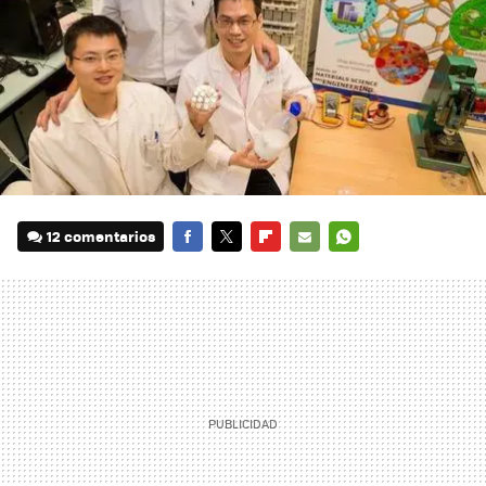
12 comentarios
FACEBOOK
TWITTER
FLIPBOARD
E-
WHATSAPP
MAIL