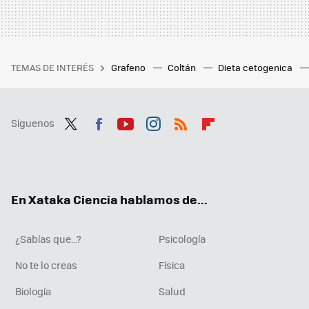
TEMAS DE INTERÉS
Grafeno
Coltán
Dieta cetogenica
Síguenos
Twit
Fac
You
Inst
RSS
Flip
ter
ebo
tub
agr
boa
ok
e
am
rd
En Xataka Ciencia hablamos de...
¿Sabías que...?
Psicología
No te lo creas
Física
Biología
Salud