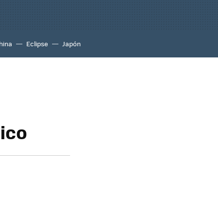
hina
Eclipse
Japón
ico