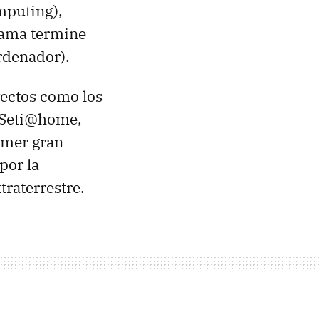
mputing),
grama termine
rdenador).
ectos como los
Seti@home,
rimer gran
por la
traterrestre.