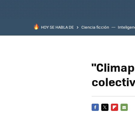
HOY SE HABLA DE
Ciencia ficción
Inteligenc
"Climap
colecti
FACEBOOK
TWITTER
FLIPBOARD
E-
MAIL