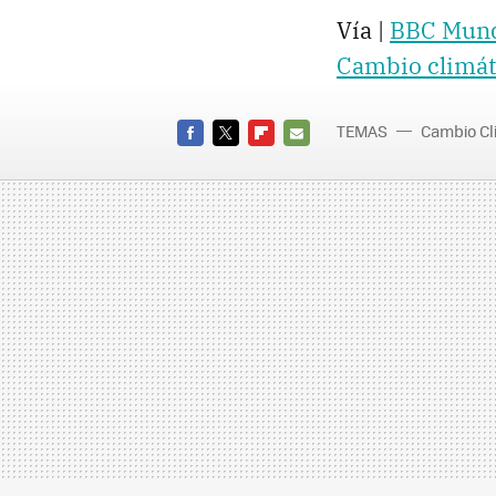
Vía |
BBC Mun
Cambio climát
TEMAS
Cambio Cl
FACEBOOK
TWITTER
FLIPBOARD
E-
MAIL