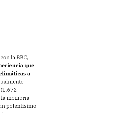
 con la BBC,
periencia que
climáticas a
tualmente
 (1.672
e la memoria
 un potentísimo