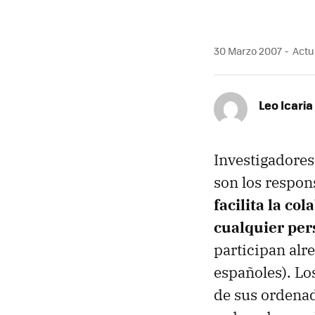
30 Marzo 2007
Actua
Leo Icaria
Investigadores
son los respon
facilita la co
cualquier per
participan al
españoles). Lo
de sus ordenad