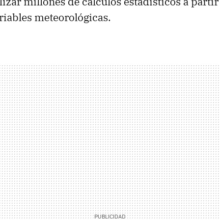
izar millones de cálculos estadísticos a parti
riables meteorológicas.