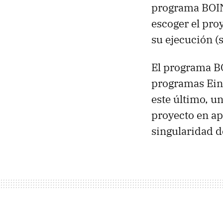
programa BOIN
escoger el pro
su ejecución (
El programa B
programas Ei
este último, u
proyecto en ap
singularidad d