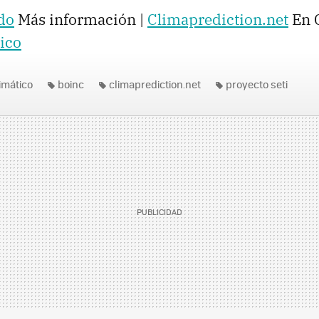
do
Más información |
Climaprediction.net
En G
ico
imático
boinc
climaprediction.net
proyecto seti