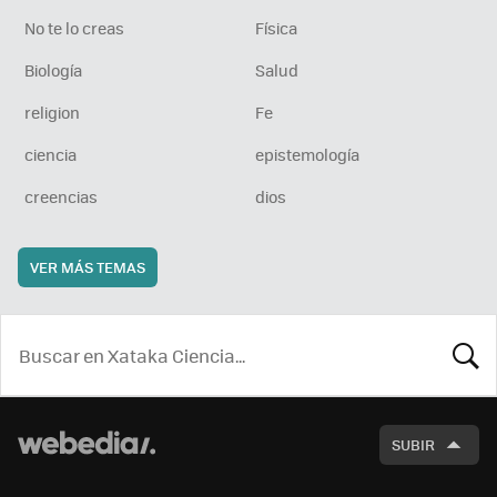
No te lo creas
Física
Biología
Salud
religion
Fe
ciencia
epistemología
creencias
dios
VER MÁS TEMAS
BUSCA
SUBIR