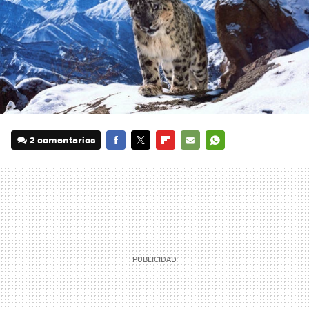
2 comentarios
FACEBOOK
TWITTER
FLIPBOARD
E-
WHATSAPP
MAIL