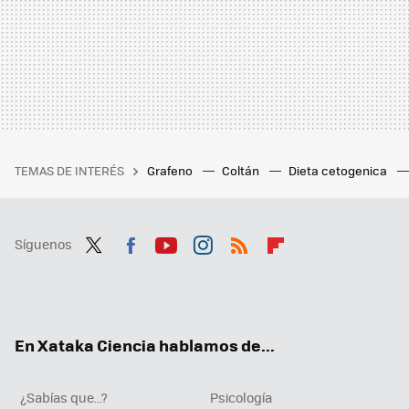
TEMAS DE INTERÉS
Grafeno
Coltán
Dieta cetogenica
Síguenos
Twit
Fac
You
Inst
RSS
Flip
ter
ebo
tub
agr
boa
ok
e
am
rd
En Xataka Ciencia hablamos de...
¿Sabías que...?
Psicología