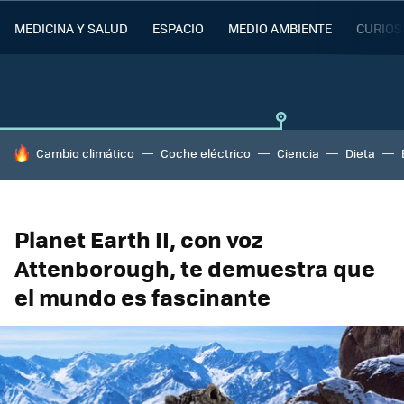
MEDICINA Y SALUD
ESPACIO
MEDIO AMBIENTE
CURIOS
HOY SE HABLA DE
Cambio climático
Coche eléctrico
Ciencia
Dieta
Planet Earth II, con voz
Attenborough, te demuestra que
el mundo es fascinante