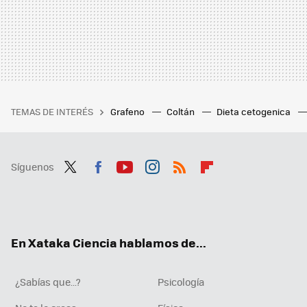
TEMAS DE INTERÉS
Grafeno
Coltán
Dieta cetogenica
Síguenos
Twit
Fac
You
Inst
RSS
Flip
ter
ebo
tub
agr
boa
ok
e
am
rd
En Xataka Ciencia hablamos de...
¿Sabías que...?
Psicología