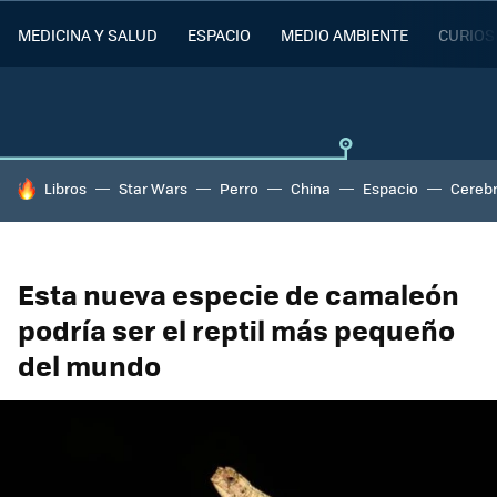
MEDICINA Y SALUD
ESPACIO
MEDIO AMBIENTE
CURIOS
HOY SE HABLA DE
Libros
Star Wars
Perro
China
Espacio
Cereb
Esta nueva especie de camaleón
podría ser el reptil más pequeño
del mundo