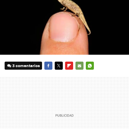
3 comentarios
FACEBOOK
TWITTER
FLIPBOARD
E-
WHATSAPP
MAIL