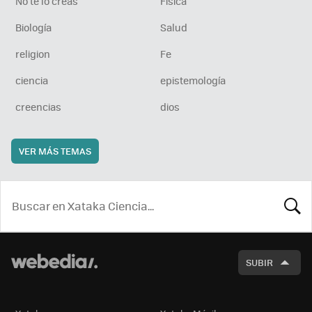
No te lo creas
Física
Biología
Salud
religion
Fe
ciencia
epistemología
creencias
dios
VER MÁS TEMAS
BUSCA
SUBIR