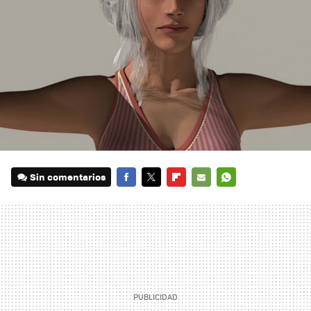
Sin comentarios
FACEBOOK
TWITTER
FLIPBOARD
E-
WHATSAPP
MAIL