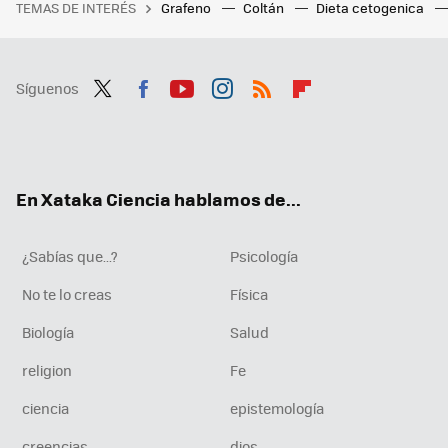
TEMAS DE INTERÉS
Grafeno
Coltán
Dieta cetogenica
Síguenos
Twit
Fac
You
Inst
RSS
Flip
ter
ebo
tub
agr
boa
ok
e
am
rd
En Xataka Ciencia hablamos de...
¿Sabías que...?
Psicología
No te lo creas
Física
Biología
Salud
religion
Fe
ciencia
epistemología
creencias
dios